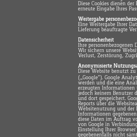
Diese Cookies dienen der
erneute Eingabe Ihres Pa
Weitergabe personenbezo
Eine Weitergabe Ihrer Dat
Lieferung beauftragte V
Datensicherheit
Ihre personenbezogenen Da
Wir sichern unsere Webs
Verlust, Zerstörung, Zugr
Anonymisierte Nutzungs
Diese Website benutzt zu
(„Google“). Google Analyt
werden und die eine Anal
erzeugten Informationen ü
jedoch keinem Benutzer d
und dort gespeichert. Go
Reports über die Website
Websitenutzung und der I
Informationen gegebenenfa
diese Daten im Auftrag vo
von Google in Verbindung 
Einstellung Ihrer Browser
gegebenenfalls nicht säm