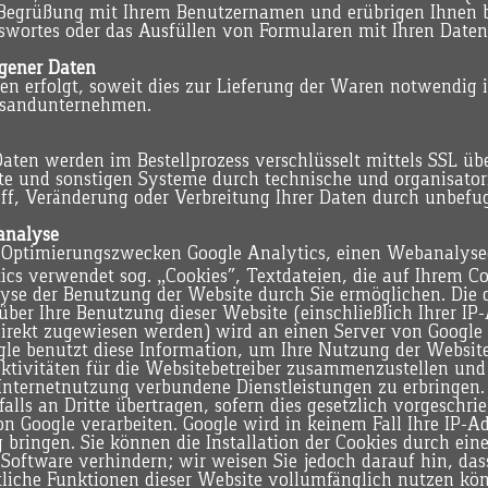
 Begrüßung mit Ihrem Benutzernamen und erübrigen Ihnen b
sswortes oder das Ausfüllen von Formularen mit Ihren Date
gener Daten
en erfolgt, soweit dies zur Lieferung der Waren notwendig i
ersandunternehmen.
ten werden im Bestellprozess verschlüsselt mittels SSL übe
ite und sonstigen Systeme durch technische und organisat
iff, Veränderung oder Verbreitung Ihrer Daten durch unbefu
analyse
 Optimierungszwecken Google Analytics, einen Webanalysed
ics verwendet sog. „Cookies“, Textdateien, die auf Ihrem C
yse der Benutzung der Website durch Sie ermöglichen. Die 
ber Ihre Benutzung dieser Website (einschließlich Ihrer IP-
irekt zugewiesen werden) wird an einen Server von Google
ogle benutzt diese Information, um Ihre Nutzung der Websi
aktivitäten für die Websitebetreiber zusammenzustellen und
nternetnutzung verbundene Dienstleistungen zu erbringen.
lls an Dritte übertragen, sofern dies gesetzlich vorgeschrie
n Google verarbeiten. Google wird in keinem Fall Ihre IP-A
bringen. Sie können die Installation der Cookies durch ein
 Software verhindern; wir weisen Sie jedoch darauf hin, dass
tliche Funktionen dieser Website vollumfänglich nutzen kö