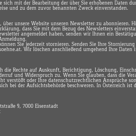
ie sich mit der Bearbeitung der über Sie erhobenen Daten du
eise und zu dem zuvor benannten Zweck einverstanden.
, über unsere Website unseren Newsletter zu abonnieren. Hi
rklärung, dass Sie mit dem Bezug des Newsletters einversta
Newsletter angemeldet haben, senden wir Ihnen ein Bestätig
 Anmeldung.
önnen Sie jederzeit stornieren. Senden Sie Ihre Stornierung 
soehne.at
. Wir löschen anschließend umgehend Ihre Date
ch die Rechte auf Auskunft, Berichtigung, Löschung, Einsch
derruf und Widerspruch zu. Wenn Sie glauben, dass die Vera
t verstößt oder Ihre datenschutzrechtlichen Ansprüche sons
ich bei der Aufsichtsbehörde beschweren. In Österreich ist d
traße 9, 7000 Eisenstadt
t