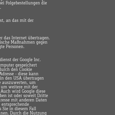
ei Folgebestellungen die
n.
st, an das mit der
r das Internet übertragen.
orische Maßnahmen gegen
gte Personen.
ienst der Google Inc.
omputer gespeichert
durch den Cookie
Adresse - diese kann
 in den USA übertragen
te auszuwerten, um
 um weitere mit der
 Auch wird Google diese
ben ist oder soweit Dritte
dresse mit anderen Daten
e entsprechende
 Sie in diesem Fall
nnen. Durch die Nutzung