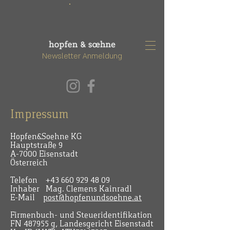
Newsletter Anmeldung
Impressum
Hopfen&Soehne KG
Hauptstraße 9
A-7000 Eisenstadt
Österreich
Telefon
+43 660 929 48 09
Inhaber Mag. Clemens Kainradl
E-Mail
post@hopfenundsoehne.at
Firmenbuch- und Steueridentifikation
FN 487955 g, Landesgericht Eisenstadt