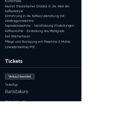
Kursinhalte:
Kleiner theoretischer Einblick in die Welt der
Kaffeebohne
Einführung in die Kaffeezubereitung mit
Siebträgermaschine
Espressomaschine - Handhabung, Einstellungen
Kaffeemühle - Einstellung des Mahlgrads
Der Milchschaum
Pflege und Reinigung von Maschine & Mühle
Unkostenbeitrag 99€
Tickets
Verkauf beendet
Tickettyp
Baristakurs
Mehr Infos
Preis