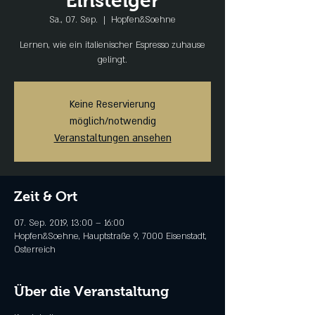
Einsteiger
Sa., 07. Sep.
  |  
Hopfen&Soehne
Lernen, wie ein italienischer Espresso zuhause
gelingt.
Keine Reservierung
möglich/notwendig
Veranstaltungen ansehen
Zeit & Ort
07. Sep. 2019, 13:00 – 16:00
Hopfen&Soehne, Hauptstraße 9, 7000 Eisenstadt,
Österreich
Über die Veranstaltung