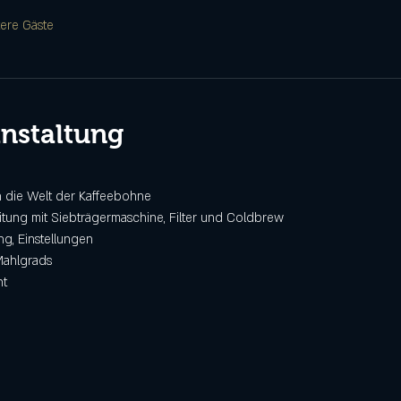
tere Gäste
anstaltung
in die Welt der Kaffeebohne
itung mit Siebträgermaschine, Filter und Coldbrew
g, Einstellungen
Mahlgrads
ht