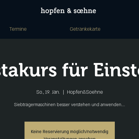
Termine
Getränkekarte
stakurs für Einst
So., 19. Jän.
  |  
Hopfen&Soehne
Siebträgermaschinen besser verstehen und anwenden....
Keine Reservierung möglich/notwendig