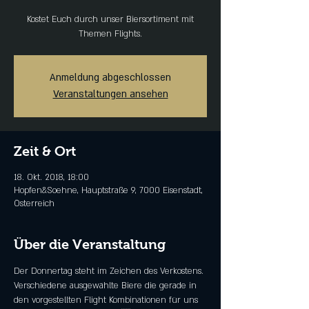
Kostet Euch durch unser Biersortiment mit
Themen Flights.
Anmeldung abgeschlossen
Veranstaltungen ansehen
Zeit & Ort
18. Okt. 2018, 18:00
Hopfen&Soehne, Hauptstraße 9, 7000 Eisenstadt,
Österreich
Über die Veranstaltung
Der Donnertag steht im Zeichen des Verkostens. 
Verschiedene ausgewählte Biere die gerade in 
den vorgestellten Flight Kombinationen für uns 