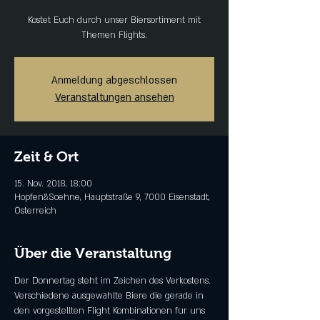
Kostet Euch durch unser Biersortiment mit
Themen Flights.
Anmeldung abgeschlossen
Veranstaltungen ansehen
Zeit & Ort
15. Nov. 2018, 18:00
Hopfen&Soehne, Hauptstraße 9, 7000 Eisenstadt,
Österreich
Über die Veranstaltung
Der Donnertag steht im Zeichen des Verkostens. 
Verschiedene ausgewählte Biere die gerade in 
den vorgestellten Flight Kombinationen für uns 