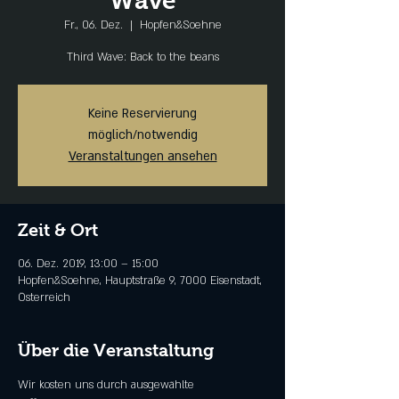
Wave
Fr., 06. Dez.
  |  
Hopfen&Soehne
Third Wave: Back to the beans
Keine Reservierung
möglich/notwendig
Veranstaltungen ansehen
Zeit & Ort
06. Dez. 2019, 13:00 – 15:00
Hopfen&Soehne, Hauptstraße 9, 7000 Eisenstadt,
Österreich
Über die Veranstaltung
Wir kosten uns durch ausgewählte 