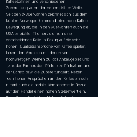
Kaffeebohnen und verschiedenen 
Zubereitungsarten der neuen dritten Welle. 
Seit den 1980er-Jahren zeichnet sich, aus dem 
kühlen Norwegen kommend, eine neue Kaffee 
Bewegung ab, die in den 90er-Jahren auch die 
USA erreichte. Themen, die nun eine 
entscheidende Rolle in Bezug auf die sehr 
hohen  Qualitätsansprüche von Kaffee spielen, 
lassen den Vergleich mit denen von 
hochwertigen Weinen zu: das Anbaugebiet und 
-jahr, der Farmer, der  Röster, das Röstdatum und 
der Barista bzw. die Zubereitungsart. Neben 
 den hohen Ansprüchen an den Kaffee an sich 
nimmt auch die soziale  Komponente in Bezug 
auf den Handel einen hohen Stellenwert ein. 
Der  direkte Kontakt zu kleinen Kaffeebauern in 
den besten Anbauregionen  garantiert eine faire 
Entlohnung für die auf diesem Weg 
produzierten  Spitzenkaffees.