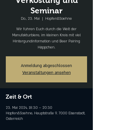
Verkostung und
Seminar
Do., 23. Mai
  |  
Hopfen&Soehne
Wir führen Euch durch die Welt der
Manufakturbiere, im kleinen Kreis mit viel
Hintergundinformation und Beer Pairing
Häppchen.
Anmeldung abgeschlossen
Veranstaltungen ansehen
Zeit & Ort
23. Mai 2024, 18:30 – 20:30
Hopfen&Soehne, Hauptstraße 9, 7000 Eisenstadt,
Österreich