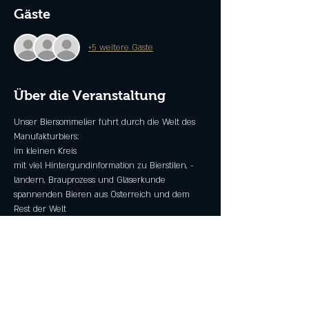
Gäste
+5 weitere Gäste
Über die Veranstaltung
Unser Biersommelier führt durch die Welt des 
Manufakturbiers:
im kleinen Kreis
mit viel Hintergundinformation zu Bierstilen, -
ländern, Brauprozess und Gläserkunde
spannenden Bieren aus Österreich und dem 
Rest der Welt
Beer Pairing Häppchen
Unkostenbeitrag 75€
Mehr anzeigen