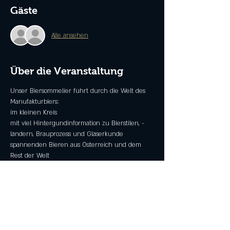
Gäste
Alle ansehen
Über die Veranstaltung
Unser Biersommelier führt durch die Welt des 
Manufakturbiers:
im kleinen Kreis
mit viel Hintergundinformation zu Bierstilen, -
ländern, Brauprozess und Gläserkunde
spannenden Bieren aus Österreich und dem 
Rest der Welt
Beer Pairing Häppchen
Unkostenbeitrag 75€
Mehr anzeigen