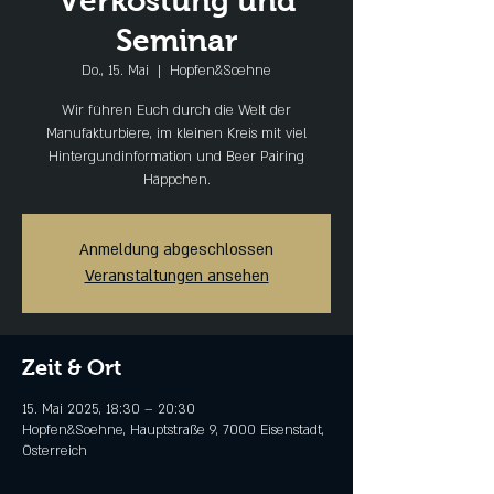
Verkostung und
Seminar
Do., 15. Mai
  |  
Hopfen&Soehne
Wir führen Euch durch die Welt der
Manufakturbiere, im kleinen Kreis mit viel
Hintergundinformation und Beer Pairing
Häppchen.
Anmeldung abgeschlossen
Veranstaltungen ansehen
Zeit & Ort
15. Mai 2025, 18:30 – 20:30
Hopfen&Soehne, Hauptstraße 9, 7000 Eisenstadt,
Österreich