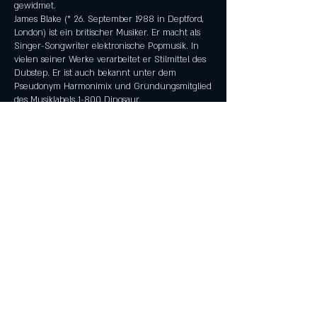
gewidmet.
James Blake (* 26. September 1988 in Deptford,
London) ist ein britischer Musiker. Er macht als
Singer-Songwriter elektronische Popmusik. In
vielen seiner Werke verarbeitet er Stilmittel des
Dubstep. Er ist auch bekannt unter dem
Pseudonym Harmonimix und Gründungsmitglied
des Musiklabels 1-800 Dinosaur.
Diese Veranstaltung teilen
©
2018-2023
by
Hopfen&Soehne