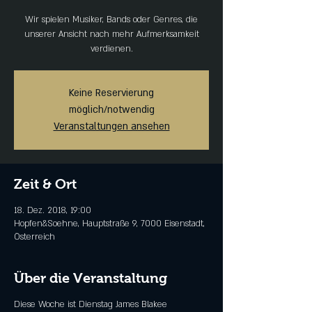
Wir spielen Musiker, Bands oder Genres, die
unserer Ansicht nach mehr Aufmerksamkeit
verdienen.
Keine Reservierung
möglich/notwendig
Veranstaltungen ansehen
Zeit & Ort
18. Dez. 2018, 19:00
Hopfen&Soehne, Hauptstraße 9, 7000 Eisenstadt,
Österreich
Über die Veranstaltung
Diese Woche ist Dienstag James Blakee