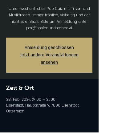
Unser wöchentliches Pub Quiz mit Trivia- und
Musikfragen. Immer fröhlich, vielseitig und gar
nicht so einfach. Bitte um Anmeldung unter
post@hopfenundsoehne.at
Anmeldung geschlossen
Jetzt andere Veranstaltungen
ansehen
Zeit & Ort
28. Feb. 2024, 19:00 – 21:00
Eisenstadt, Hauptstraße 9, 7000 Eisenstadt,
Österreich