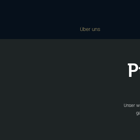
Über uns
P
Unser wö
g