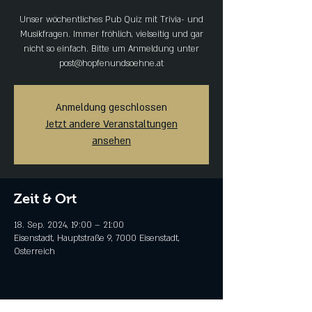
Unser wöchentliches Pub Quiz mit Trivia- und
Musikfragen. Immer fröhlich, vielseitig und gar
nicht so einfach. Bitte um Anmeldung unter
post@hopfenundsoehne.at
Anmeldung geschlossen
Jetzt andere Veranstaltungen
ansehen
Zeit & Ort
18. Sep. 2024, 19:00 – 21:00
Eisenstadt, Hauptstraße 9, 7000 Eisenstadt,
Österreich