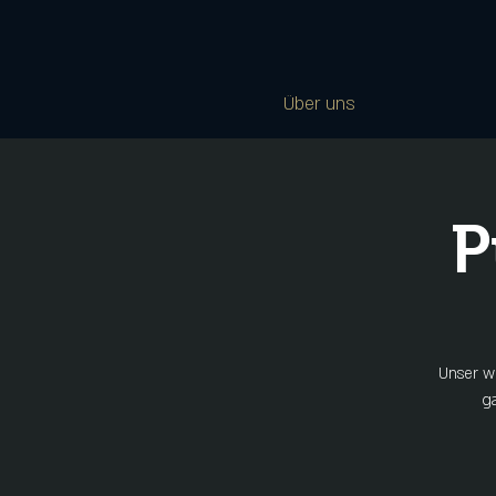
Über uns
P
Unser wö
g