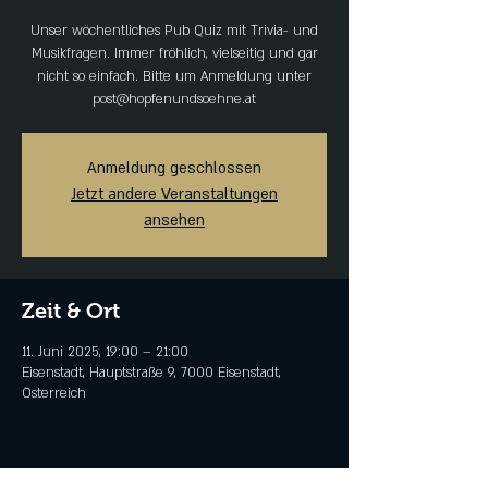
Unser wöchentliches Pub Quiz mit Trivia- und
Musikfragen. Immer fröhlich, vielseitig und gar
nicht so einfach. Bitte um Anmeldung unter
post@hopfenundsoehne.at
Anmeldung geschlossen
Jetzt andere Veranstaltungen
ansehen
Zeit & Ort
11. Juni 2025, 19:00 – 21:00
Eisenstadt, Hauptstraße 9, 7000 Eisenstadt,
Österreich