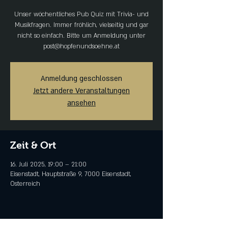
Unser wöchentliches Pub Quiz mit Trivia- und
Musikfragen. Immer fröhlich, vielseitig und gar
nicht so einfach. Bitte um Anmeldung unter
post@hopfenundsoehne.at
Anmeldung geschlossen
Jetzt andere Veranstaltungen
ansehen
Zeit & Ort
16. Juli 2025, 19:00 – 21:00
Eisenstadt, Hauptstraße 9, 7000 Eisenstadt,
Österreich