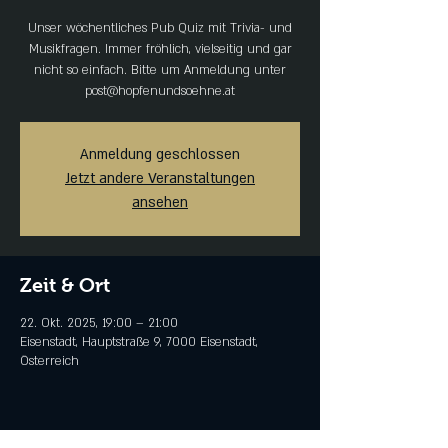
Unser wöchentliches Pub Quiz mit Trivia- und
Musikfragen. Immer fröhlich, vielseitig und gar
nicht so einfach. Bitte um Anmeldung unter
post@hopfenundsoehne.at
Anmeldung geschlossen
Jetzt andere Veranstaltungen
ansehen
Zeit & Ort
22. Okt. 2025, 19:00 – 21:00
Eisenstadt, Hauptstraße 9, 7000 Eisenstadt,
Österreich