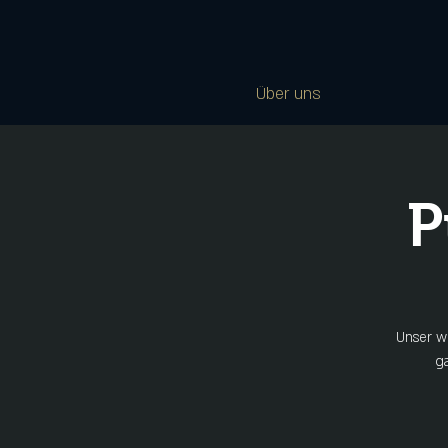
Über uns
P
Unser wö
g