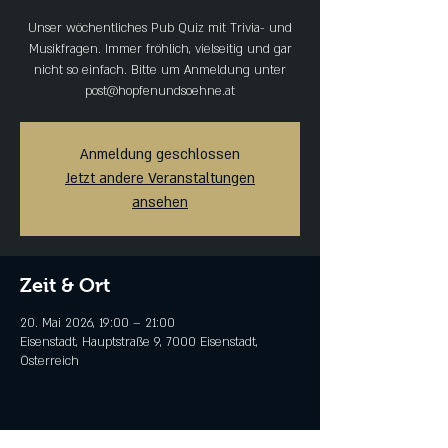
Unser wöchentliches Pub Quiz mit Trivia- und
Musikfragen. Immer fröhlich, vielseitig und gar
nicht so einfach. Bitte um Anmeldung unter
post@hopfenundsoehne.at
Anmeldung geschlossen
Jetzt andere Veranstaltungen
ansehen
Zeit & Ort
20. Mai 2026, 19:00 – 21:00
Eisenstadt, Hauptstraße 9, 7000 Eisenstadt,
Österreich